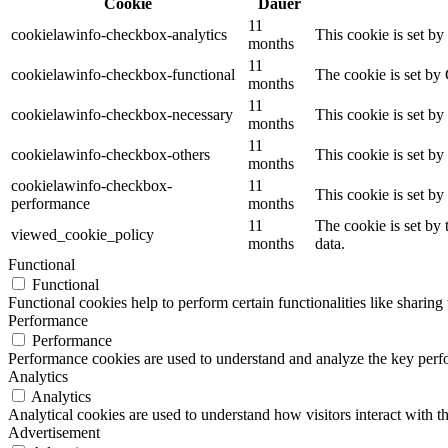
Cookie
Dauer
11
cookielawinfo-checkbox-analytics
This cookie is set b
months
11
cookielawinfo-checkbox-functional
The cookie is set by
months
11
cookielawinfo-checkbox-necessary
This cookie is set b
months
11
cookielawinfo-checkbox-others
This cookie is set b
months
cookielawinfo-checkbox-
11
This cookie is set b
performance
months
11
The cookie is set by
viewed_cookie_policy
months
data.
Functional
Functional
Functional cookies help to perform certain functionalities like sharing 
Performance
Performance
Performance cookies are used to understand and analyze the key perfor
Analytics
Analytics
Analytical cookies are used to understand how visitors interact with th
Advertisement